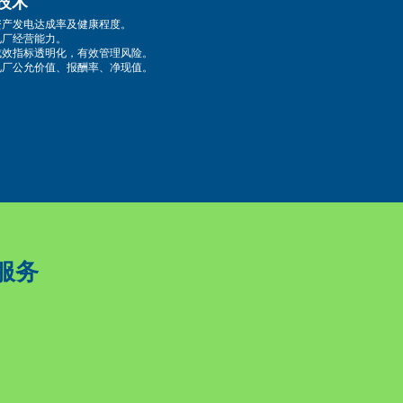
诊技术
监控资产发电达成率及健康程度。
握电厂经营能力。
运维成效指标透明化，有效管理风险。
评估电厂公允价值、报酬率、净现值。
服务