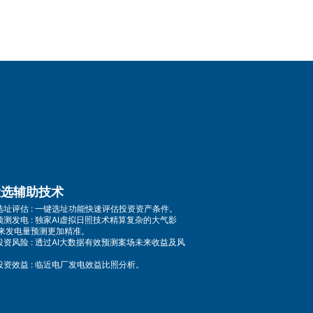
 投选辅助技术
速选址评估 : 一键选址功能快速评估投资资产条件。
准预测发电 : 独家AI虚拟日照技术精算复杂的大气影
来发电量预测更加精准。
低投资风险 : 透过AI大数据有效预测案场未来收益及风
升投资效益 : 临近电厂发电效益比照分析。