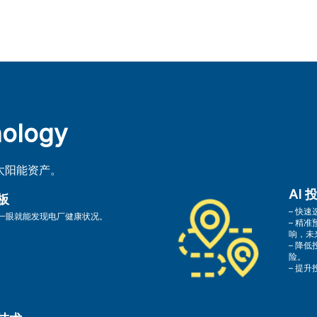
nology
太阳能资产。
AI
板
– 快
一眼就能发现电厂健康状况。
– 精
响，未
– 降
险。
– 提